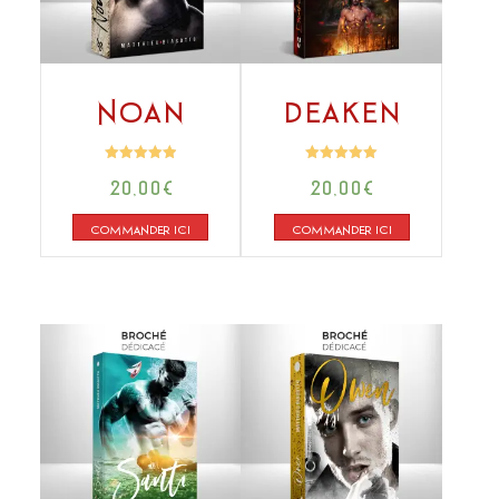
Noan
Deaken
Note
Note
20,00
€
20,00
€
4.96
4.95
sur 5
sur 5
COMMANDER ICI
COMMANDER ICI