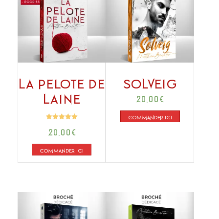
La Pelote de
SOLVEIG
Laine
20,00
€
COMMANDER ICI
Note
20,00
€
5.00
sur 5
COMMANDER ICI