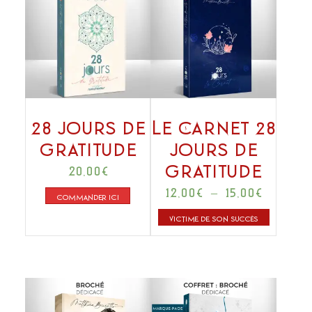
28 jours de
Le Carnet 28
Gratitude
jours de
Gratitude
20,00
€
Plage
12,00
€
–
15,00
€
COMMANDER ICI
de
Ce
prix :
VICTIME DE SON SUCCÈS
12,00€
produit
à
a
15,00€
plusieu