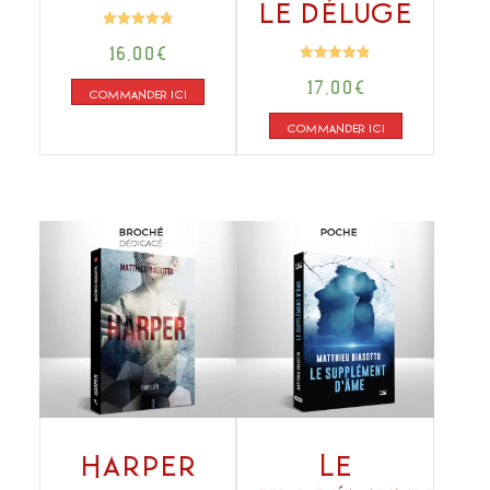
le déluge
Note
16,00
€
4.78
sur 5
Note
17,00
€
4.86
COMMANDER ICI
sur 5
COMMANDER ICI
Harper
Le