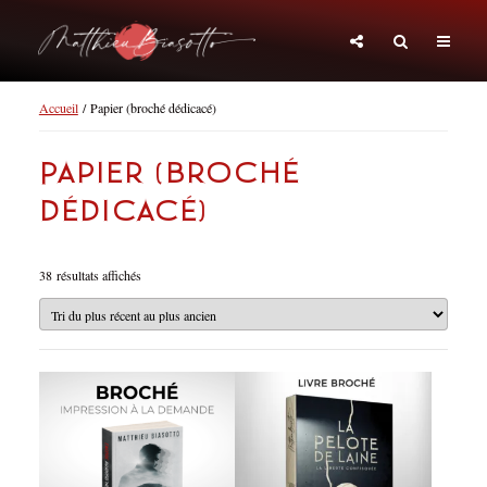
Accueil
/ Papier (broché dédicacé)
Papier (broché
dédicacé)
Trié
38 résultats affichés
du
plus
récent
au
plus
ancien