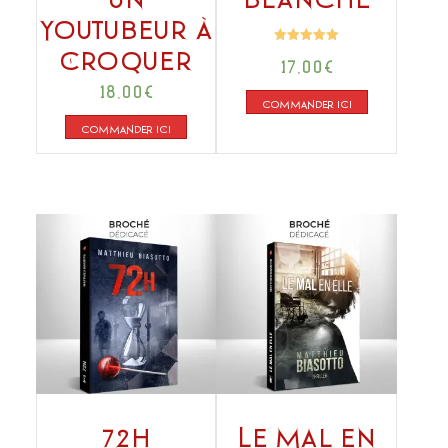
Youtubeur à
Note
Croquer
17,00
€
5.00
sur 5
18,00
€
COMMANDER ICI
COMMANDER ICI
72h
Le Mal en