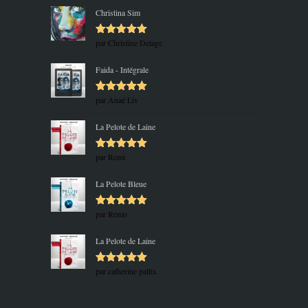
Christina Sim
par Christine Delage
Note
5
sur
5
Faida - Intégrale
par Anaé Liv
Note
5
sur
5
La Pelote de Laine
par Remi
Note
5
sur
5
La Pelote Bleue
par Remo
Note
5
sur
5
La Pelote de Laine
par catherine pallix
Note
5
sur
5