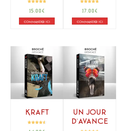
Note
Note
15,00
€
17,00
€
4.78
4.74
sur 5
sur 5
COMMANDER ICI
COMMANDER ICI
Kraft
Un jour
d’avance
Note
4.61