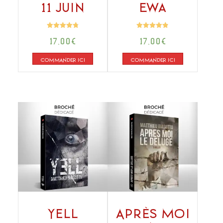
11 juin
Ewa
Note
Note
17,00
€
17,00
€
4.82
4.83
sur 5
sur 5
COMMANDER ICI
COMMANDER ICI
Yell
Après moi