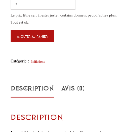
Le prix libre sert à rester juste : certains donnent peu, d’autres plus.
Tout est ok.
quantité
AJOUTER AU PANIER
de
Initiation
Catégorie :
Initiations
privée
—
DESCRIPTION
AVIS (0)
Jour
134
:
Description
Gratitude