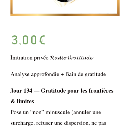
3,00
€
Initiation privée 𝓡𝓪𝓭𝓲𝓸 𝓖𝓻𝓪𝓽𝓲𝓽𝓾𝓭𝓮
Analyse approfondie + Bain de gratitude
Jour 134 — Gratitude pour les frontières
& limites
Pose un “non” minuscule (annuler une
surcharge, refuser une dispersion, ne pas