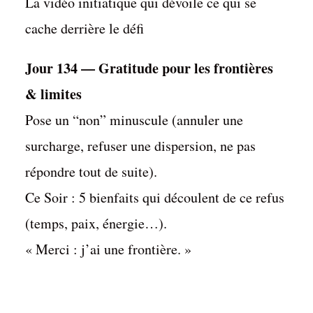
La vidéo initiatique qui dévoile ce qui se
pour
cache derrière le défi
les
frontières
Jour 134 — Gratitude pour les frontières
&
& limites
limites
Pose un “non” minuscule (annuler une
surcharge, refuser une dispersion, ne pas
répondre tout de suite).
Ce Soir : 5 bienfaits qui découlent de ce refus
(temps, paix, énergie…).
« Merci : j’ai une frontière. »