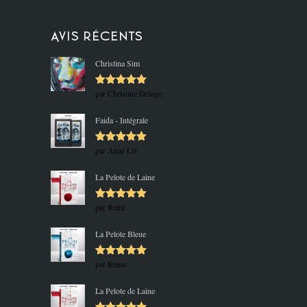
Avis récents
Christina Sim
par Christine Delage
Note
5
sur
5
Faida - Intégrale
par Anaé Liv
Note
5
sur
5
La Pelote de Laine
par Remi
Note
5
sur
5
La Pelote Bleue
par Remo
Note
5
sur
5
La Pelote de Laine