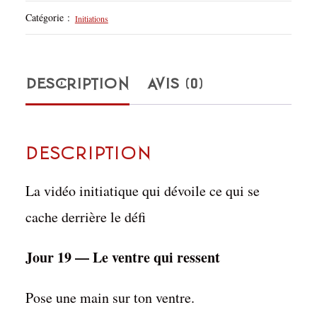
Initiation
Catégorie :
Initiations
privée
—
DESCRIPTION
AVIS (0)
Jour
19
:
Description
Le
La vidéo initiatique qui dévoile ce qui se
ventre
cache derrière le défi
qui
ressent
Jour 19 — Le ventre qui ressent
Pose une main sur ton ventre.