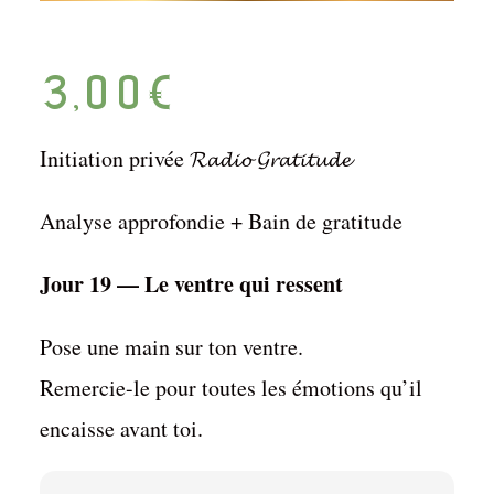
3,00
€
Initiation privée 𝓡𝓪𝓭𝓲𝓸 𝓖𝓻𝓪𝓽𝓲𝓽𝓾𝓭𝓮
Analyse approfondie + Bain de gratitude
Jour 19 — Le ventre qui ressent
Pose une main sur ton ventre.
Remercie-le pour toutes les émotions qu’il
encaisse avant toi.