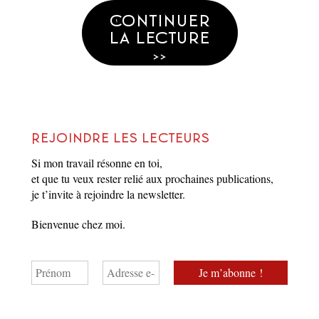
Continuer
la lecture
>>
Rejoindre les lecteurs
Si mon travail résonne en toi,
et que tu veux rester relié aux prochaines publications,
je t’invite à rejoindre la newsletter.
Question 62
Bienvenue chez moi.
par
Matthieu Biasotto
Dans
La Réponse
18 novembre 2024
1 Min. de lecture
1 commentaire