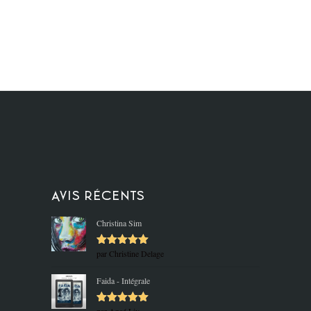
Avis récents
Christina Sim
par Christine Delage
Note
5
sur
5
Faida - Intégrale