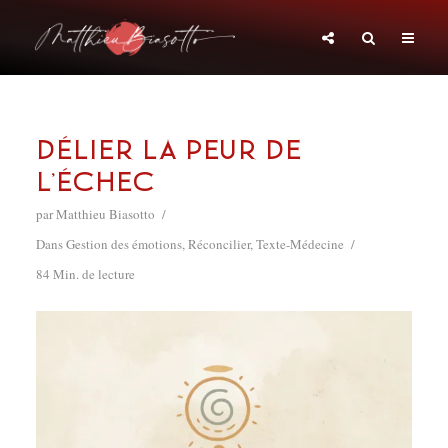
Délier la peur de
l’échec
par
Matthieu Biasotto
Dans
Gestion des émotions
,
Réconcilier
,
Texte-Médecine
84 Min. de lecture