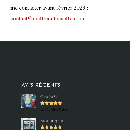
me contacter avant février 2023 :
contact@matthieubiasotto.com
Avis récents
Christina Sim
par Christine Delage
Note
5
sur
5
Faida - Intégrale