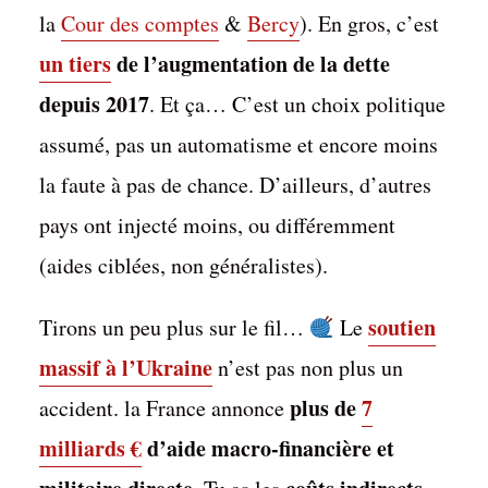
la France depuis 2017
la
Cour des comptes
&
Bercy
). En gros, c’est
par
Matthieu Biasotto
Dans
Aktukitu
,
Mini-Pelote
un tiers
de l’augmentation de la dette
28 novembre 2025
16 Min. de lecture
1 commentaire
depuis 2017
. Et ça… C’est un choix politique
assumé, pas un automatisme et encore moins
la faute à pas de chance. D’ailleurs, d’autres
pays ont injecté moins, ou différemment
(aides ciblées, non généralistes).
soutien
Tirons un peu plus sur le fil…
Le
massif à l’Ukraine
n’est pas non plus un
plus de
7
accident. la France annonce
milliards €
d’aide macro-financière et