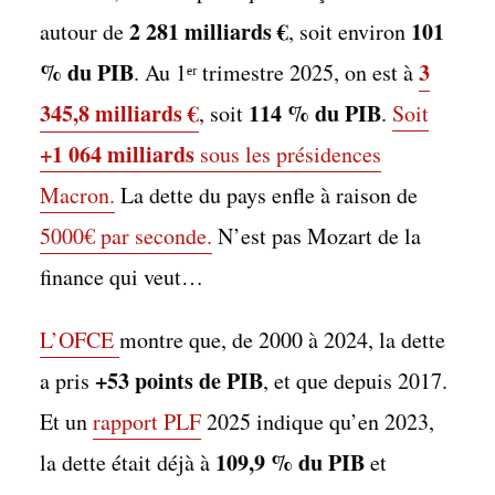
2 281 milliards €
101
autour de
, soit environ
% du PIB
3
. Au 1ᵉʳ trimestre 2025, on est à
345,8 milliards €
114 % du PIB
, soit
.
Soit
+1 064 milliards
sous les présidences
Macron.
La dette du pays enfle à raison de
5000€ par seconde.
N’est pas Mozart de la
finance qui veut…
L’OFCE
montre que, de 2000 à 2024, la dette
+53 points de PIB
a pris
, et que depuis 2017.
Et un
rapport PLF
2025 indique qu’en 2023,
109,9 % du PIB
la dette était déjà à
et