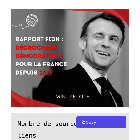
Copy
Nombre de sources : 101 
liens