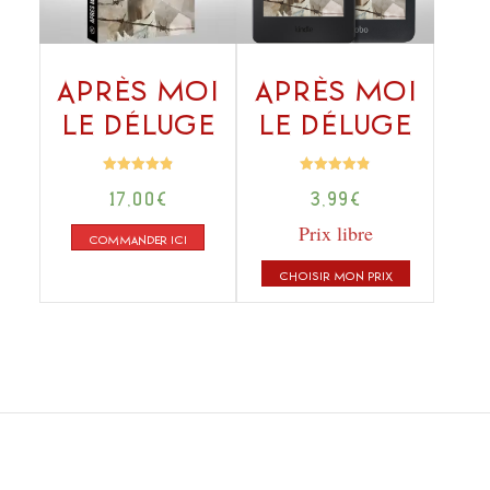
Après moi
Après moi
le déluge
le déluge
Note
Note
17,00
€
3,99
€
4.86
4.86
sur 5
sur 5
Prix libre
COMMANDER ICI
CHOISIR MON PRIX