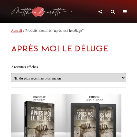
Accueil
/ Produits identifiés “après moi le déluge”
après moi le déluge
Trié
2 résultats affichés
du
plus
récent
au
plus
ancien