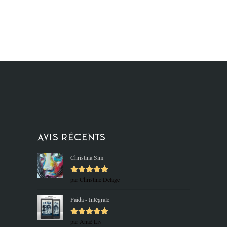
Avis récents
Christina Sim
par Christine Delage
Note
5
sur
5
Faida - Intégrale
par Anaé Liv
Note
5
sur