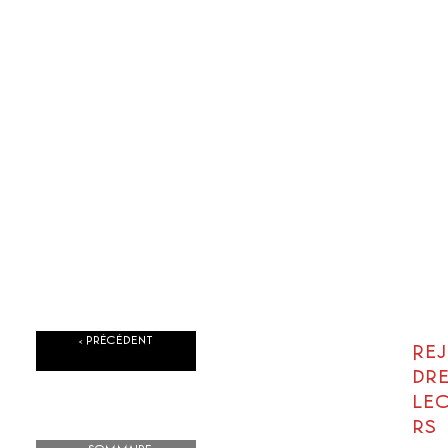
< Précédent
Re
dre
lec
rs