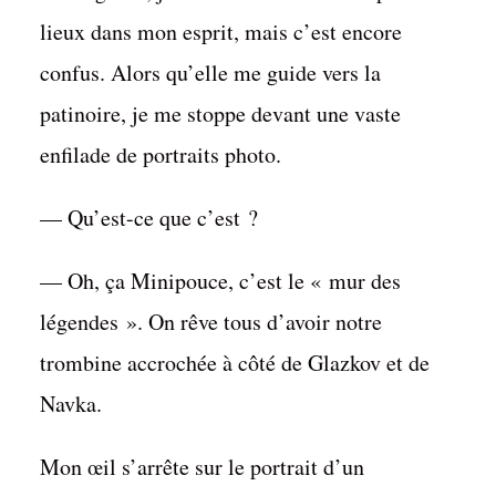
lieux dans mon esprit, mais c’est encore
confus. Alors qu’elle me guide vers la
patinoire, je me stoppe devant une vaste
enfilade de portraits photo.
— Qu’est-ce que c’est ?
— Oh, ça Minipouce, c’est le « mur des
légendes ». On rêve tous d’avoir notre
trombine accrochée à côté de Glazkov et de
Lazar – Chapitre 6
Navka.
par
Matthieu Biasotto
Dans
Lecture en ligne
30 janvier 2020
6 Min. de lecture
Commenter
Mon œil s’arrête sur le portrait d’un