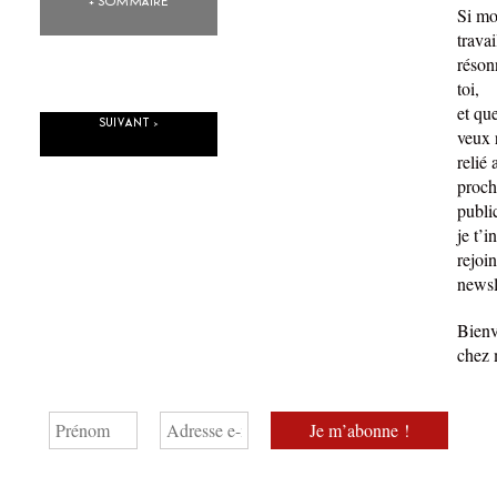
+ Sommaire
Si m
travai
réson
toi,
et qu
Suivant >
veux 
relié
proch
publi
je t’i
rejoin
newsl
Bien
chez 