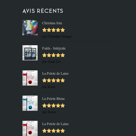
Avis récents
Christina Sim
par Christine Delage
Note
5
sur
5
Faida - Intégrale
par Anaé Liv
Note
5
sur
5
La Pelote de Laine
par Remi
Note
5
sur
5
La Pelote Bleue
par Remo
Note
5
sur
5
La Pelote de Laine