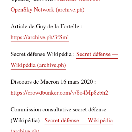
OpenSky Network (archive.ph)
Article de Guy de la Fortelle :
Sources chapitre 1
https://archive.ph/3fSml
par
Matthieu Biasotto
Dans
Sources
16 mai 2022
Secret défense Wikipédia :
Secret défense —
2 Min. de lecture
Commenter
Wikipédia (archive.ph)
Discours de Macron 16 mars 2020 :
https://crowdbunker.com/v/8o4Mp8zbh2
Commission consultative secret défense
(Wikipédia) :
Secret défense — Wikipédia
(archive.ph)