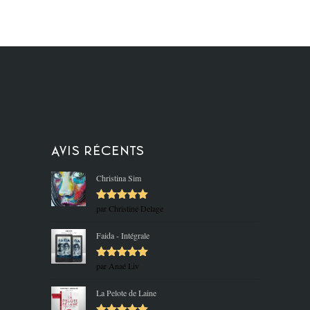
Avis récents
Christina Sim
par Christine Delage
Note
5
sur
5
Faida - Intégrale
par Anaé Liv
Note
5
sur
5
La Pelote de Laine