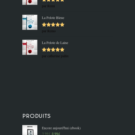
par Remi
Note
5
sur
5
La Pelote Bleue
par Remo
Note
5
sur
5
La Pelote de Laine
par catherine pallix
Note
5
sur
5
Produits
Encore aujourd'hui (ebook)
Le
Le
3,99
€
0,99
€