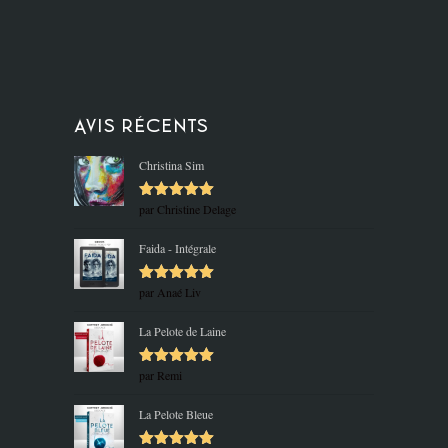
Avis récents
Christina Sim
par Christine Delage
Note
5
sur
5
Faida - Intégrale
par Anaé Liv
Note
5
sur
5
La Pelote de Laine
par Remi
Note
5
sur
5
La Pelote Bleue