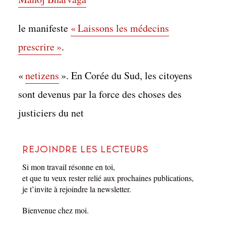
par
Matthieu Biasotto
Dans
Pelote bleue
,
Sources
le manifeste
« Laissons les médecins
21 septembre 2022
1 Min. de lecture
Commenter
prescrire »
.
«
netizens
». En Corée du Sud, les citoyens
sont devenus par la force des choses des
justiciers du net
Rejoindre les lecteurs
Si mon travail résonne en toi,
et que tu veux rester relié aux prochaines publications,
je t’invite à rejoindre la newsletter.
Bienvenue chez moi.