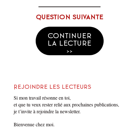
Question suivante
Continuer
la lecture
>>
Rejoindre les lecteurs
Si mon travail résonne en toi,
Question 15
et que tu veux rester relié aux prochaines publications,
je t’invite à rejoindre la newsletter.
par
Matthieu Biasotto
Dans
La Réponse
Bienvenue chez moi.
18 novembre 2024
1 Min. de lecture
1 commentaire