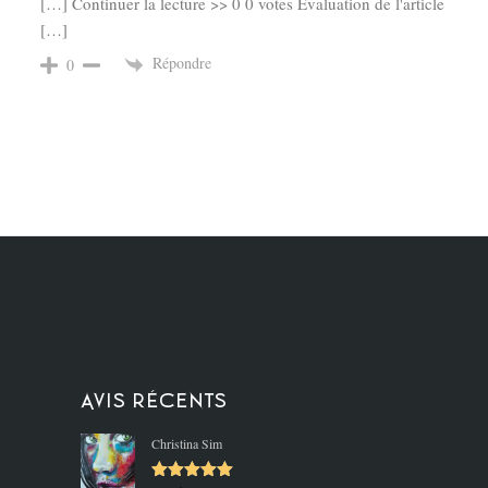
[…] Continuer la lecture >> 0 0 votes Évaluation de l'article
[…]
Répondre
0
Avis récents
Christina Sim