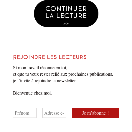
Continuer
la lecture
>>
Rejoindre les lecteurs
Si mon travail résonne en toi,
et que tu veux rester relié aux prochaines publications,
je t’invite à rejoindre la newsletter.
Question 25
Bienvenue chez moi.
par
Matthieu Biasotto
Dans
La Réponse
18 novembre 2024
1 Min. de lecture
1 commentaire