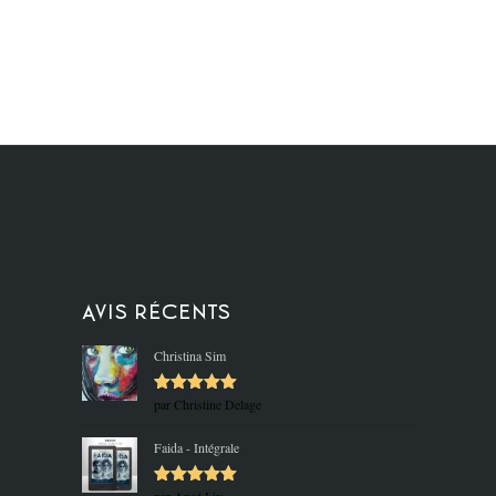
Avis récents
Christina Sim
par Christine Delage
Note
5
sur
5
Faida - Intégrale