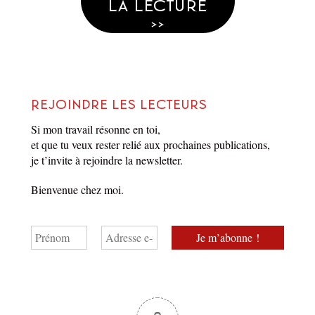
la lecture
>>
Rejoindre les lecteurs
Si mon travail résonne en toi,
et que tu veux rester relié aux prochaines publications,
je t’invite à rejoindre la newsletter.
Question 45
Bienvenue chez moi.
par
Matthieu Biasotto
Dans
La Réponse
18 novembre 2024
1 Min. de lecture
1 commentaire