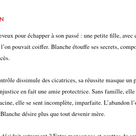
on
veux pour échapper à son passé : une petite fille, avec 
l’on pouvait coiffer. Blanche étouffe ses secrets, comp
xcès.
ntrôle dissimule des cicatrices, sa réussite masque un 
justice en fait une amie protectrice. Sans famille, elle
racine, elle se sent incomplète, imparfaite. L’abandon l’
Blanche désire plus que tout devenir mère.
en décidait autrement ? Entre mensonges et gouttes de s