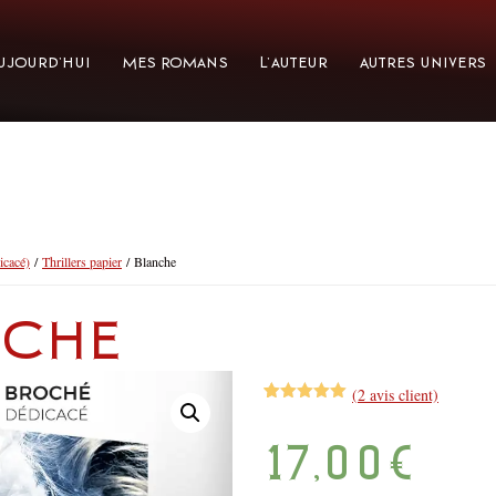
ujourd’hui
Mes Romans
L’auteur
Autres Univers
icacé)
/
Thrillers papier
/ Blanche
nche
(
2
avis client)
Noté
2
5.00
sur 5
basé sur
17,00
€
notations
client