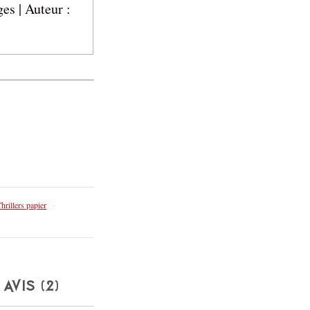
es | Auteur :
hrillers papier
AVIS (2)