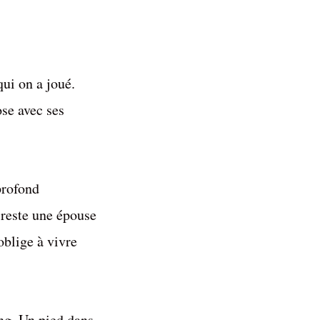
qui on a joué.
ose avec ses
profond
 reste une épouse
oblige à vivre
ang. Un pied dans