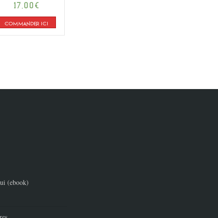
17,00
€
4.88
sur 5
COMMANDER ICI
ui (ebook)
res