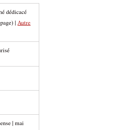
hé dédicacé
page) |
Autre
risé
pense | mai