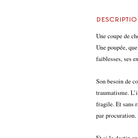
Descripti
Une coupe de che
Une poupée, que 
faiblesses, ses e
Son besoin de co
traumatisme. L’in
fragile. Et sans 
par procuration.
Et si le destin 