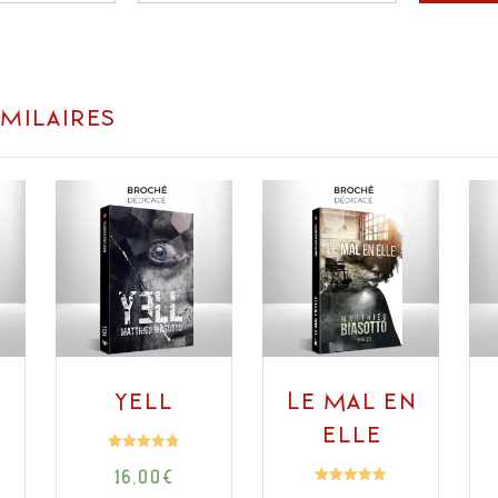
imilaires
Yell
Le Mal en
elle
Note
16,00
€
4.78
sur 5
Note