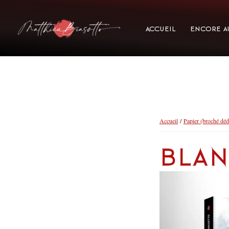
Accueil
Encore a
Accueil
/
Papier (broché déd
Bla