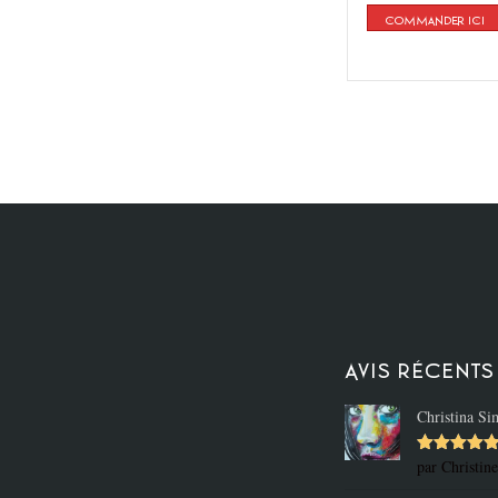
COMMANDER ICI
Avis récents
Christina Si
par Christin
Note
5
su
5