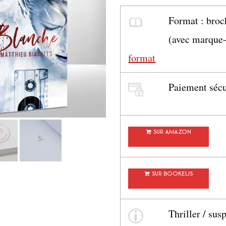
Format : broc
(avec marque-
format
Paiement sécu
Sur Amazon
Sur Bookelis
Thriller / sus