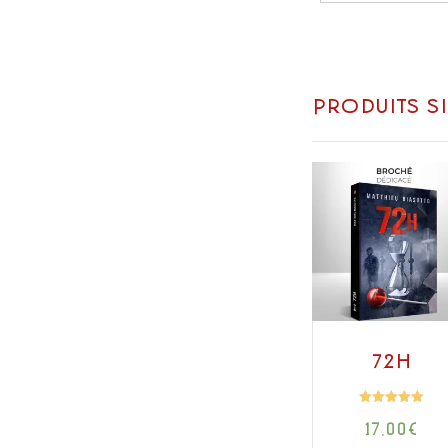
Produits s
72h
Note
17,00
€
4.91
sur 5