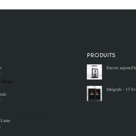
Produits
m
Encore aujourd'h
e Delage
r
Intégrale - 13 liv
rale
v
r
 Laine
r