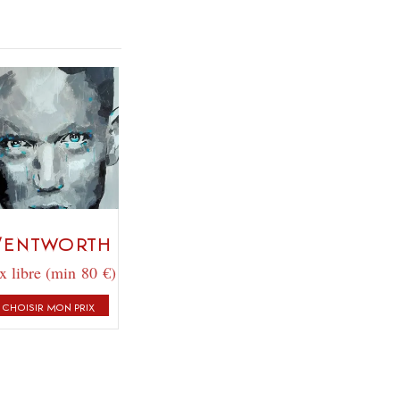
entworth
x libre (min 80 €)
CHOISIR MON PRIX