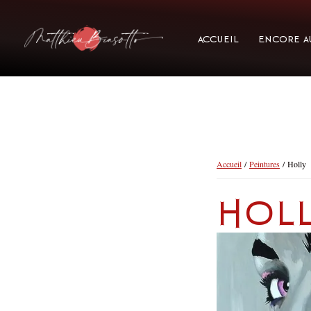
Accueil
Encore a
Accueil
/
Peintures
/ Holly
Holl