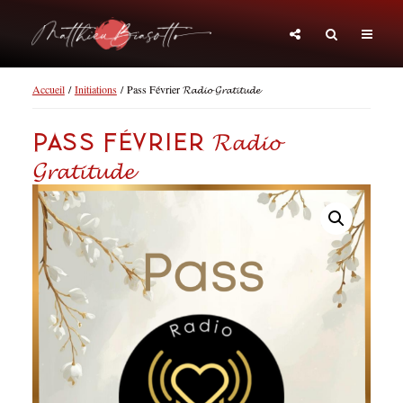
Accueil
/
Initiations
/ Pass Février 𝓡𝓪𝓭𝓲𝓸 𝓖𝓻𝓪𝓽𝓲𝓽𝓾𝓭𝓮
Pass Février 𝓡𝓪𝓭𝓲𝓸
𝓖𝓻𝓪𝓽𝓲𝓽𝓾𝓭𝓮