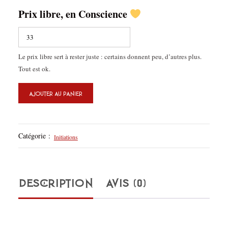
Prix libre, en Conscience
Le prix libre sert à rester juste : certains donnent peu, d’autres plus.
Tout est ok.
quantité
AJOUTER AU PANIER
de
Pass
Catégorie :
Initiations
Février
𝓡𝓪𝓭𝓲𝓸
DESCRIPTION
AVIS (0)
𝓖𝓻𝓪𝓽𝓲𝓽𝓾𝓭𝓮