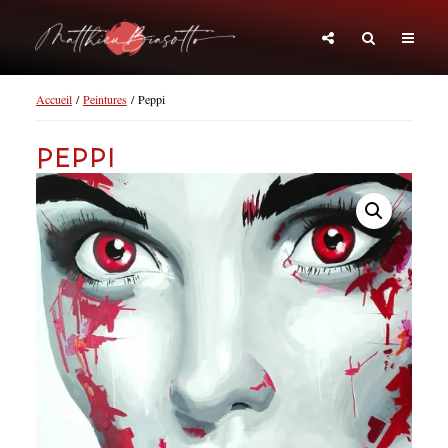
Accueil
/
Peintures
/ Peppi
Peppi