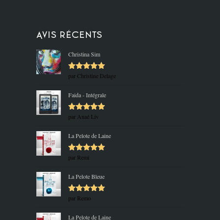
Avis récents
Christina Sim
par Christine Delage
Note
5
sur
5
Faida - Intégrale
par Anaé Liv
Note
5
sur
5
La Pelote de Laine
par Remi
Note
5
sur
5
La Pelote Bleue
par Remo
Note
5
sur
5
La Pelote de Laine