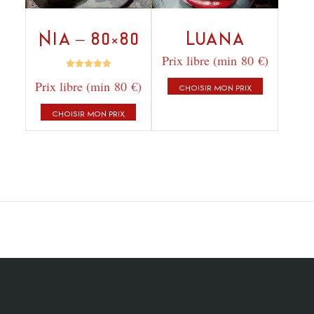
Nia – 80×80
Luana
Prix libre (min 80 €)
Note
Prix libre (min 80 €)
5.00
CHOISIR MON PRIX
sur 5
CHOISIR MON PRIX