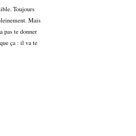
sible. Toujours
 pleinement. Mais
va pas te donner
ue ça : il va te