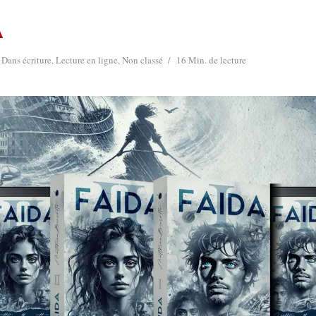
a
Dans
écriture
,
Lecture en ligne
,
Non classé
16 Min. de lecture