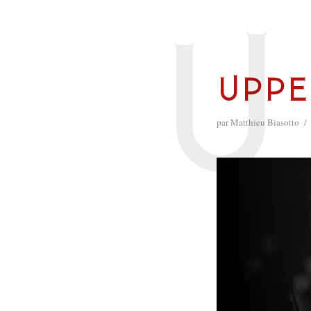
U
Uppe
par
Matthieu Biasotto