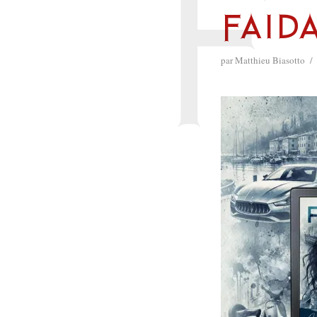
F
Faid
par
Matthieu Biasotto