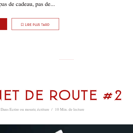
pas de cadeau, pas de...
Lire plus tard
C
et de route #2
Dans
Ecrire ou mourir
,
écriture
10 Min. de lecture