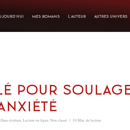
ujourd’hui
Mes Romans
L’auteur
Autres Univers
lé pour soulag
anxiété
Dans
écriture
,
Lecture en ligne
,
Non classé
10 Min. de lecture