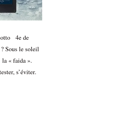
sotto 4e de
? Sous le soleil
 la « faida ».
ester, s’éviter.