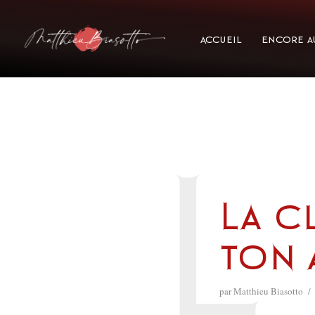
Accueil
Encore a
L
La c
ton 
par
Matthieu Biasotto