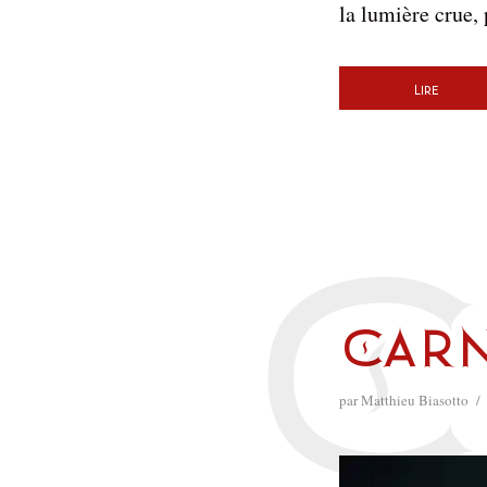
la lumière crue, 
Lire
Carn
par
Matthieu Biasotto