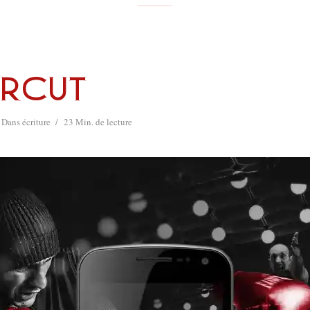
rcut
Dans
écriture
23 Min. de lecture